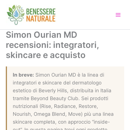
Vai
al
contenuto
Simon Ourian MD
recensioni: integratori,
skincare e acquisto
In breve:
Simon Ourian MD è la linea di
integratori e skincare del dermatologo
estetico di Beverly Hills, distribuita in Italia
tramite Beyond Beauty Club. Sei prodotti
nutrizionali (Rise, Radiance, Restore,
Nourish, Omega Blend, Move) più una linea
skincare completa, con approccio “inside-
out”. In questa pagina trovi ogni prodotto