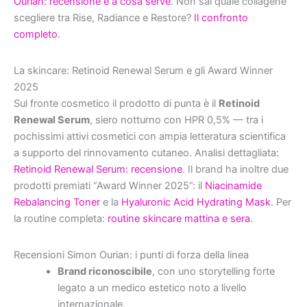
Ourian: recensione e a cosa serve
. Non sai quale collagene
scegliere tra Rise, Radiance e Restore?
Il confronto
completo
.
La skincare: Retinoid Renewal Serum e gli Award Winner
2025
Sul fronte cosmetico il prodotto di punta è il
Retinoid
Renewal Serum
, siero notturno con HPR 0,5% — tra i
pochissimi attivi cosmetici con ampia letteratura scientifica
a supporto del rinnovamento cutaneo. Analisi dettagliata:
Retinoid Renewal Serum: recensione
. Il brand ha inoltre due
prodotti premiati “Award Winner 2025”: il
Niacinamide
Rebalancing Toner
e la
Hyaluronic Acid Hydrating Mask
. Per
la routine completa:
routine skincare mattina e sera
.
Recensioni Simon Ourian: i punti di forza della linea
Brand riconoscibile
, con uno storytelling forte
legato a un medico estetico noto a livello
internazionale.